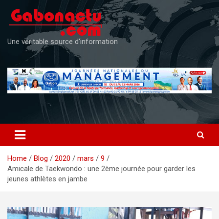
Skip
to
content
Une véritable source d'information
Home
Blog
2020
mars
9
Amicale de Taekwondo : une 2ème journée pour garder les
jeunes athlètes en jambe