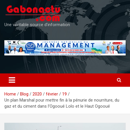
Skip
to
content
Une véritable source d'information
Home
Blog
2020
février
19
Un plan Marshal pour mettre fin à la pénurie de nourriture, du
gaz et du ciment dans l’Ogooué Lolo et le Haut Ogooué