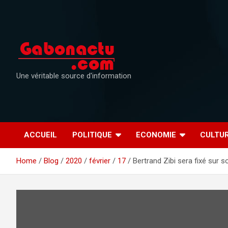
Skip
to
content
Une véritable source d'information
ACCUEIL
POLITIQUE
ECONOMIE
CULTU
Home
Blog
2020
février
17
Bertrand Zibi sera fixé sur so