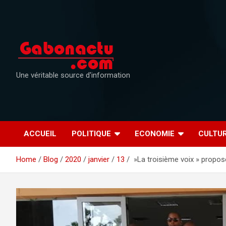
Skip
to
content
Une véritable source d'information
ACCUEIL
POLITIQUE
ECONOMIE
CULTU
Home
Blog
2020
janvier
13
»La troisième voix » propose