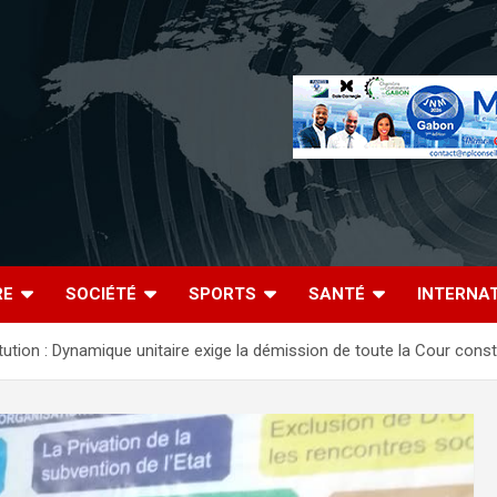
RE
SOCIÉTÉ
SPORTS
SANTÉ
INTERNA
tution : Dynamique unitaire exige la démission de toute la Cour const