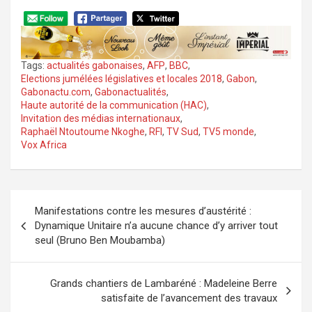
Tags:
actualités gabonaises
,
AFP
,
BBC
,
Elections jumélées législatives et locales 2018
,
Gabon
,
Gabonactu.com
,
Gabonactualités
,
Haute autorité de la communication (HAC)
,
Invitation des médias internationaux
,
Raphaël Ntoutoume Nkoghe
,
RFI
,
TV Sud
,
TV5 monde
,
Vox Africa
Navigation
Manifestations contre les mesures d’austérité :
de
Dynamique Unitaire n’a aucune chance d’y arriver tout
l’article
seul (Bruno Ben Moubamba)
Grands chantiers de Lambaréné : Madeleine Berre
satisfaite de l’avancement des travaux