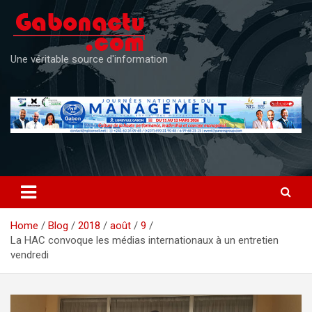
Skip
to
content
Une véritable source d'information
Home
Blog
2018
août
9
La HAC convoque les médias internationaux à un entretien
vendredi