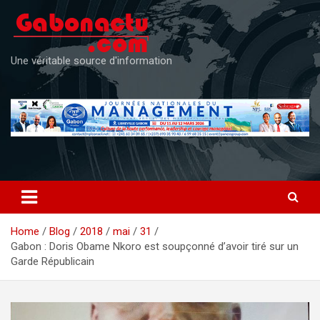
Skip
to
content
Une véritable source d'information
Home
Blog
2018
mai
31
Gabon : Doris Obame Nkoro est soupçonné d’avoir tiré sur un
Garde Républicain