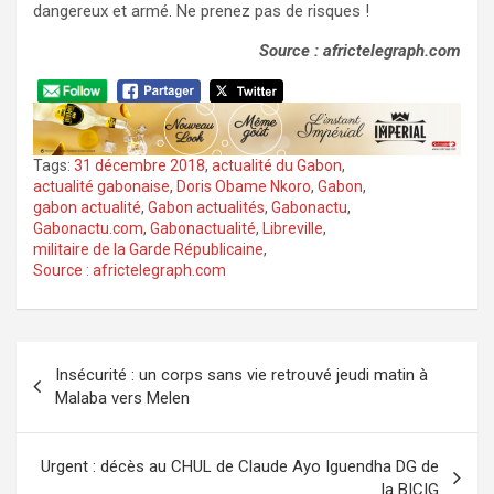
dangereux et armé. Ne prenez pas de risques !
Source : africtelegraph.com
Tags:
31 décembre 2018
,
actualité du Gabon
,
actualité gabonaise
,
Doris Obame Nkoro
,
Gabon
,
gabon actualité
,
Gabon actualités
,
Gabonactu
,
Gabonactu.com
,
Gabonactualité
,
Libreville
,
militaire de la Garde Républicaine
,
Source : africtelegraph.com
Navigation
Insécurité : un corps sans vie retrouvé jeudi matin à
de
Malaba vers Melen
l’article
Urgent : décès au CHUL de Claude Ayo Iguendha DG de
la BICIG