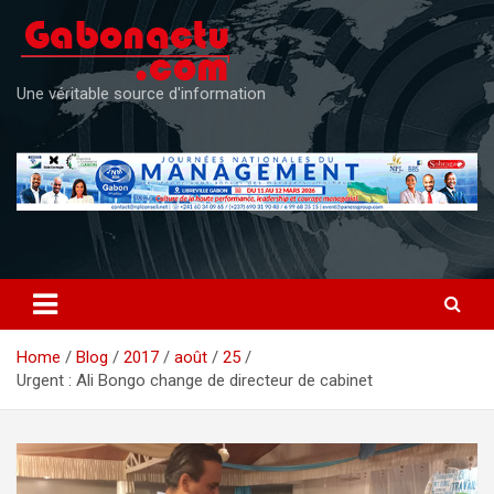
Skip
to
content
Une véritable source d'information
Home
Blog
2017
août
25
Urgent : Ali Bongo change de directeur de cabinet