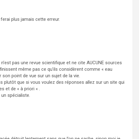
ferai plus jamais cette erreur.
u n’est pas une revue scientifique et ne cite AUCUNE sources
 définissent même pas ce qu’ils considèrent comme « eau
 son point de vue sur un sujet de la vie.
 dis plutôt que si vous voulez des réponses allez sur un site qui
s et de « à priori « .
un spécialiste.
lacée détruit lentement sans que l’on ne sache. sinon moi je