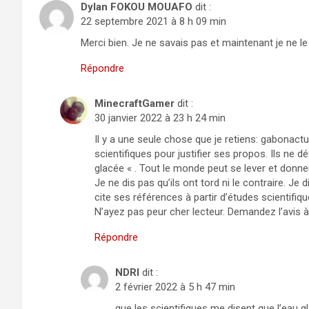
Dylan FOKOU MOUAFO
dit :
22 septembre 2021 à 8 h 09 min
Merci bien. Je ne savais pas et maintenant je ne le 
Répondre
MinecraftGamer
dit :
30 janvier 2022 à 23 h 24 min
Il y a une seule chose que je retiens: gabonact
scientifiques pour justifier ses propos. Ils ne
glacée « . Tout le monde peut se lever et donner
Je ne dis pas qu’ils ont tord ni le contraire. Je
cite ses références à partir d’études scientifique
N’ayez pas peur cher lecteur. Demandez l’avis à 
Répondre
NDRI
dit :
2 février 2022 à 5 h 47 min
que les scientifiques me disent que l’eau g