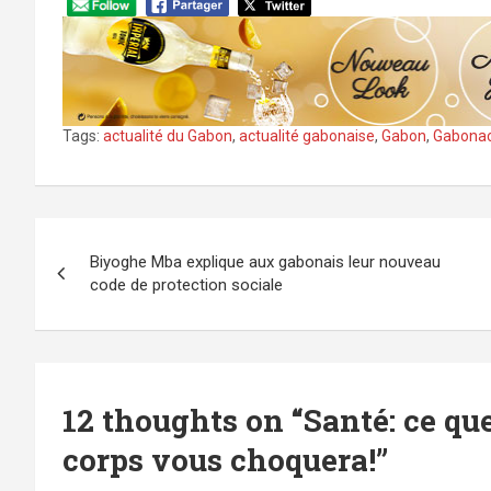
Tags:
actualité du Gabon
,
actualité gabonaise
,
Gabon
,
Gabona
Navigation
Biyoghe Mba explique aux gabonais leur nouveau
de
code de protection sociale
l’article
12 thoughts on “
Santé: ce que
corps vous choquera!
”