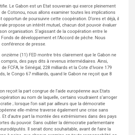
fie. Le Gabon est un Etat souverain qui exerce pleinement
rd de Cotonou, nous allons examiner toutes les implications
 opportun de poursuivre cette coopération. D’ores et déjà, il
érale propose un intérêt mutuel, chacun doit pouvoir évaluer
on organisation. S’agissant de la coopération entre le
le Fonds de développement et l’Accord de pêche. Nous
e conférence de presse.
du onzième (11) FED montre très clairement que le Gabon ne
 compris, des pays dits à revenus intermédiaires. Ainsi,
s de FCFA, le Sénégal, 228 milliards et la Cote d’Ivoire 179
rds, le Congo 67 milliards, quand le Gabon ne reçoit que 8
n reçoit la part congrue de l’aide européenne aux Etats
oopération au nom de laquelle, certains voudraient s’arroger
cratie ; lorsque l’on sait par ailleurs que la démocratie
uropéenne elle-même traverse également une crise sans
e. Et d’autre part la montée des extrémismes dans des pays
ortes du pouvoir. Sans oublier la démocratie parlementaire
rodéputés. Il serait donc souhaitable, avant de faire la