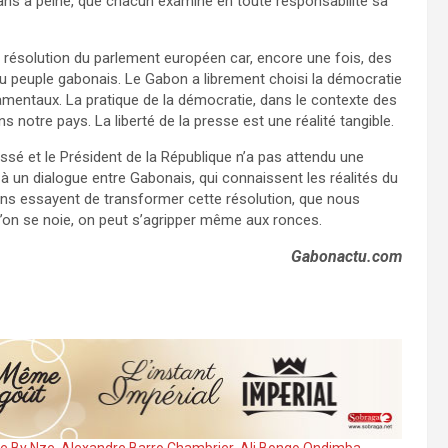
ans à peine, que chacun examine en toute responsabilité sa
te résolution du parlement européen car, encore une fois, des
 peuple gabonais. Le Gabon a librement choisi la démocratie
amentaux. La pratique de la démocratie, dans le contexte des
ans notre pays. La liberté de la presse est une réalité tangible.
ssé et le Président de la République n’a pas attendu une
à un dialogue entre Gabonais, qui connaissent les réalités du
ins essayent de transformer cette résolution, que nous
 l’on se noie, on peut s’agripper même aux ronces.
Gabonactu.com