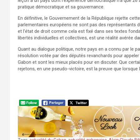
leçon à un pays dont l’expérience démocratique n’a que 26 
pratique démocratique et sa gouvernance.
En définitive, le Gouvernement de la République rejette cet
parlementaires européens ne sont pas des représentants du
et l’état de droit comme cela est fixé dans ses textes fond
libertés individuelles et collectives, est une réalité avérée d
Quant au dialogue politique, notre pays en a connu par le pa
résolution votée par des députés revanchards pour appeler 
Gabon et sont les mieux placés pour en discuter. Que certa
rejetons, en une pseudo-victoire, est la preuve que lorsque