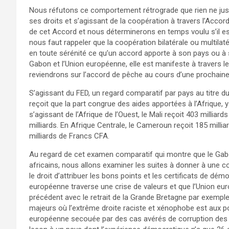
Nous réfutons ce comportement rétrograde que rien ne justi
ses droits et s’agissant de la coopération à travers l’Acco
de cet Accord et nous déterminerons en temps voulu s’il est
nous faut rappeler que la coopération bilatérale ou multilat
en toute sérénité ce qu’un accord apporte à son pays ou à s
Gabon et l’Union européenne, elle est manifeste à travers 
reviendrons sur l’accord de pêche au cours d’une prochain
S’agissant du FED, un regard comparatif par pays au titre 
reçoit que la part congrue des aides apportées à l’Afrique, y
s’agissant de l’Afrique de l’Ouest, le Mali reçoit 403 milliard
milliards. En Afrique Centrale, le Cameroun reçoit 185 millia
milliards de Francs CFA.
Au regard de cet examen comparatif qui montre que le Gabo
africains, nous allons examiner les suites à donner à une c
le droit d’attribuer les bons points et les certificats de démo
européenne traverse une crise de valeurs et que l’Union e
précédent avec le retrait de la Grande Bretagne par exempl
majeurs où l’extrême droite raciste et xénophobe est aux p
européenne secouée par des cas avérés de corruption des eu