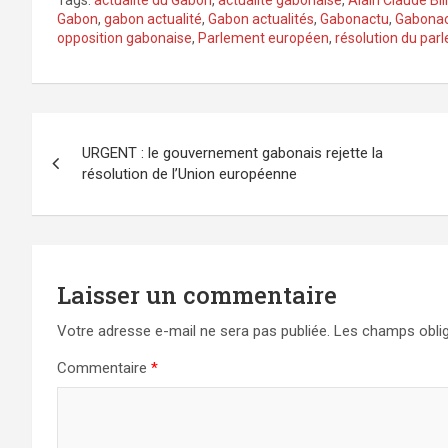
Tags:
actualité du Gabon
,
actualité gabonaise
,
Alain Claude Bil
Gabon
,
gabon actualité
,
Gabon actualités
,
Gabonactu
,
Gabona
opposition gabonaise
,
Parlement européen
,
résolution du pa
Navigation
URGENT : le gouvernement gabonais rejette la
de
résolution de l’Union européenne
l’article
Laisser un commentaire
Votre adresse e-mail ne sera pas publiée.
Les champs oblig
Commentaire
*