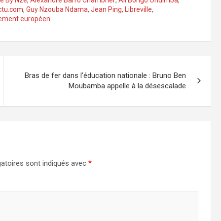
ie By Nze
,
Alexandre Barro Chambrier
,
Ali Bongo Ondimba
,
ctu.com
,
Guy Nzouba Ndama
,
Jean Ping
,
Libreville
,
rlement européen
Bras de fer dans l’éducation nationale : Bruno Ben
Moubamba appelle à la désescalade
atoires sont indiqués avec
*