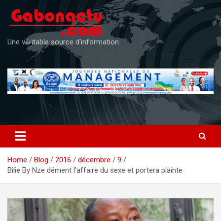
Skip
to
content
Une véritable source d'information
Home
Blog
2016
décembre
9
Bilie By Nze dément l’affaire du sexe et portera plainte