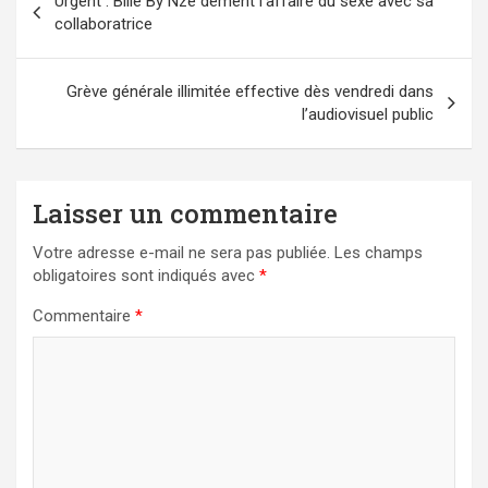
Urgent : Bilie By Nze dément l’affaire du sexe avec sa
de
collaboratrice
l’article
Grève générale illimitée effective dès vendredi dans
l’audiovisuel public
Laisser un commentaire
Votre adresse e-mail ne sera pas publiée.
Les champs
obligatoires sont indiqués avec
*
Commentaire
*