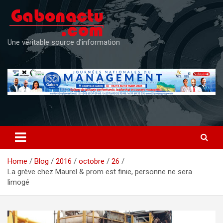
Skip
to
content
Une véritable source d'information
Home
Blog
2016
octobre
26
La grève chez Maurel & prom est finie, personne ne sera
limogé