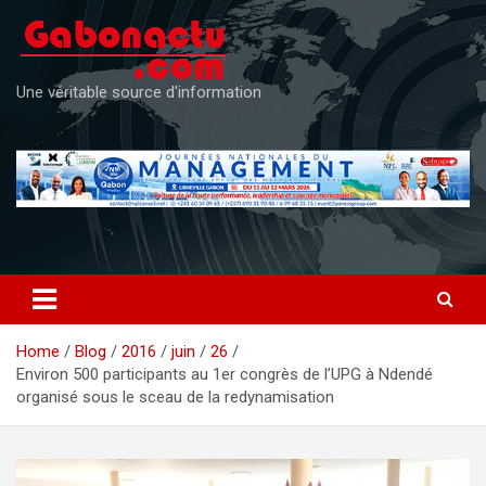
Skip
to
content
Une véritable source d'information
Home
Blog
2016
juin
26
Environ 500 participants au 1er congrès de l’UPG à Ndendé
organisé sous le sceau de la redynamisation