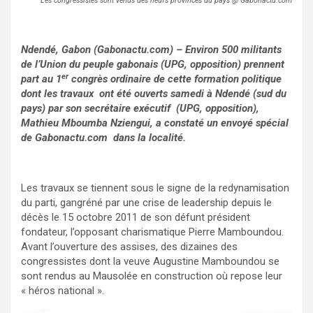
Les congressistes sont venus des neufs provinces du pays @ Gabonactu.com
Ndendé, Gabon (Gabonactu.com) – Environ 500 militants
de l’Union du peuple gabonais (UPG, opposition) prennent
er
part au 1
congrès ordinaire de cette formation politique
dont les travaux ont été ouverts samedi à Ndendé (sud du
pays) par son secrétaire exécutif (UPG, opposition),
Mathieu Mboumba Nziengui, a constaté un envoyé spécial
de Gabonactu.com dans la localité.
Les travaux se tiennent sous le signe de la redynamisation
du parti, gangréné par une crise de leadership depuis le
décès le 15 octobre 2011 de son défunt président
fondateur, l’opposant charismatique Pierre Mamboundou.
Avant l’ouverture des assises, des dizaines des
congressistes dont la veuve Augustine Mamboundou se
sont rendus au Mausolée en construction où repose leur
« héros national ».