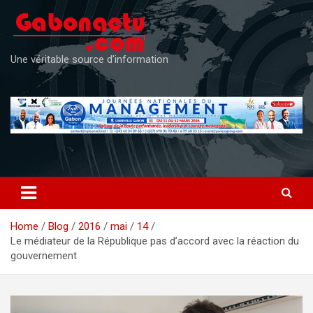
Skip
to
content
Une véritable source d'information
Home
Blog
2016
mai
14
Le médiateur de la République pas d’accord avec la réaction du
gouvernement