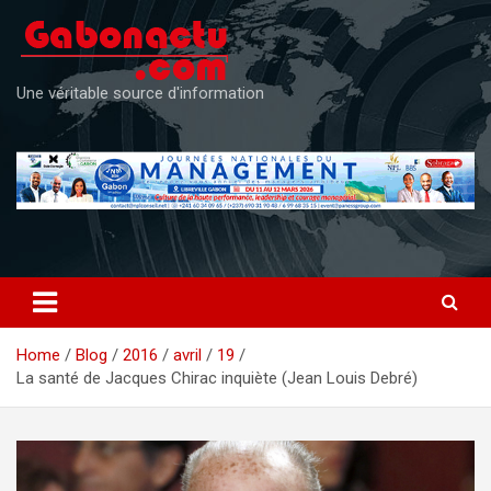
Skip
to
content
Une véritable source d'information
Home
Blog
2016
avril
19
La santé de Jacques Chirac inquiète (Jean Louis Debré)