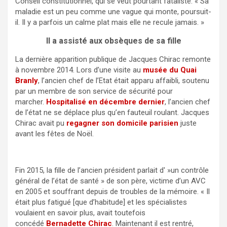
Conseil constitutionnel, qui se veut pourtant fataliste. « Sa
maladie est un peu comme une vague qui monte, poursuit-
il. Il y a parfois un calme plat mais elle ne recule jamais. »
Il a assisté aux obsèques de sa fille
La dernière apparition publique de Jacques Chirac remonte
à novembre 2014. Lors d’une visite au
musée du Quai
Branly
, l’ancien chef de l’Etat était apparu affaibli, soutenu
par un membre de son service de sécurité pour
marcher.
Hospitalisé en décembre dernier
, l’ancien chef
de l’état ne se déplace plus qu’en fauteuil roulant. Jacques
Chirac avait pu
regagner son domicile parisien
juste
avant les fêtes de Noël.
Fin 2015, la fille de l’ancien président parlait d' »un contrôle
général de l’état de santé » de son père, victime d’un AVC
en 2005 et souffrant depuis de troubles de la mémoire. « Il
était plus fatigué [que d’habitude] et les spécialistes
voulaient en savoir plus, avait toutefois
concédé
Bernadette Chirac
. Maintenant il est rentré,