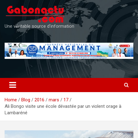
Skip
to
content
Une véritable source d'information
Home
Blog
2016
mars
17
Ali Bongo visite une école dévastée par un violent orage à
Lambaréné