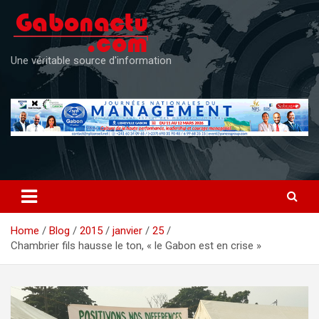
Skip
to
content
Une véritable source d'information
Home
Blog
2015
janvier
25
Chambrier fils hausse le ton, « le Gabon est en crise »