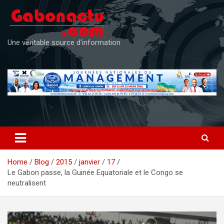
Skip
to
content
Une véritable source d'information
Home
Blog
2015
janvier
17
Le Gabon passe, la Guinée Equatoriale et le Congo se
neutralisent