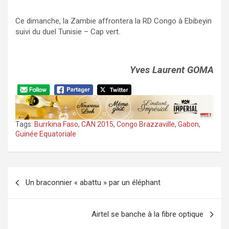
Ce dimanche, la Zambie affrontera la RD Congo à Ebibeyin
suivi du duel Tunisie – Cap vert.
Yves Laurent GOMA
Tags:
Burrkina Faso
,
CAN 2015
,
Congo Brazzaville
,
Gabon
,
Guinée Equatoriale
Navigation
Un braconnier « abattu » par un éléphant
de
l’article
Airtel se banche à la fibre optique