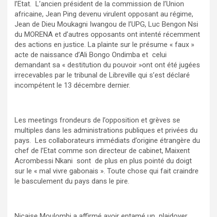
l’Etat. L’ancien président de la commission de l’Union
africaine, Jean Ping devenu virulent opposant au régime,
Jean de Dieu Moukagni Iwangou de l’UPG, Luc Bengon Nsi
du MORENA et d’autres opposants ont intenté récemment
des actions en justice. La plainte sur le présume « faux »
acte de naissance d’Ali Bongo Ondimba et celui
demandant sa « destitution du pouvoir »ont ont été jugées
irrecevables par le tribunal de Libreville qui s’est déclaré
incompétent le 13 décembre dernier.
Les meetings frondeurs de l’opposition et grèves se
multiples dans les administrations publiques et privées du
pays. Les collaborateurs immédiats d’origine étrangère du
chef de l’Etat comme son directeur de cabinet, Maixent
Acrombessi Nkani sont de plus en plus pointé du doigt
sur le « mal vivre gabonais ». Toute chose qui fait craindre
le basculement du pays dans le pire.
Nicaise Moulombi a affirmé avoir entamé un plaidoyer