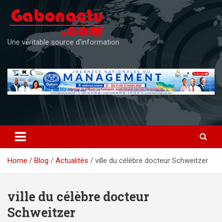
Skip
to
content
Une véritable source d'information
Home
Blog
Actualités
ville du célèbre docteur Schweitzer
ville du célèbre docteur
Schweitzer