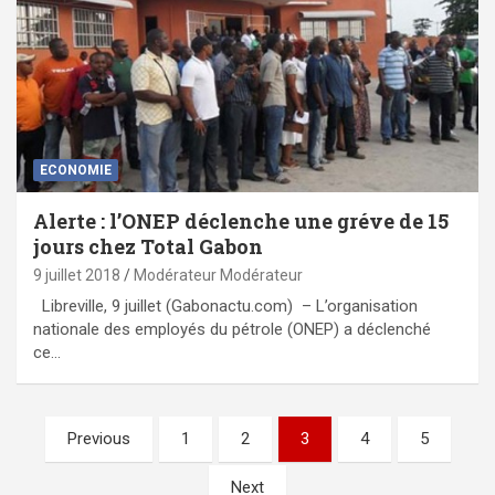
ECONOMIE
Alerte : l’ONEP déclenche une gréve de 15
jours chez Total Gabon
9 juillet 2018
Modérateur Modérateur
Libreville, 9 juillet (Gabonactu.com) – L’organisation
nationale des employés du pétrole (ONEP) a déclenché
ce…
Pagination
Previous
1
2
3
4
5
des
Next