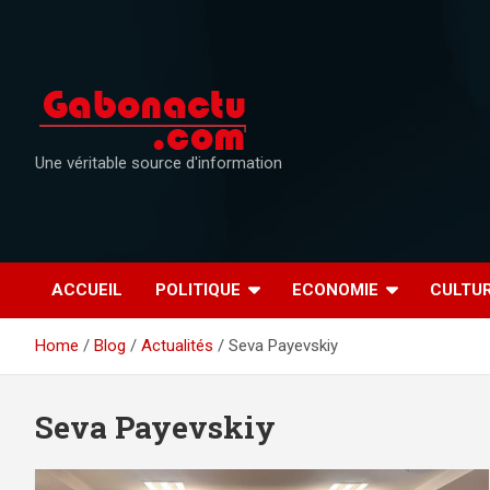
Skip
to
content
Une véritable source d'information
ACCUEIL
POLITIQUE
ECONOMIE
CULTU
Home
Blog
Actualités
Seva Payevskiy
Seva Payevskiy