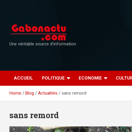
Skip
to
content
Une véritable source d'information
ACCUEIL
POLITIQUE
ECONOMIE
CULTU
Home
Blog
Actualités
sans remord
sans remord