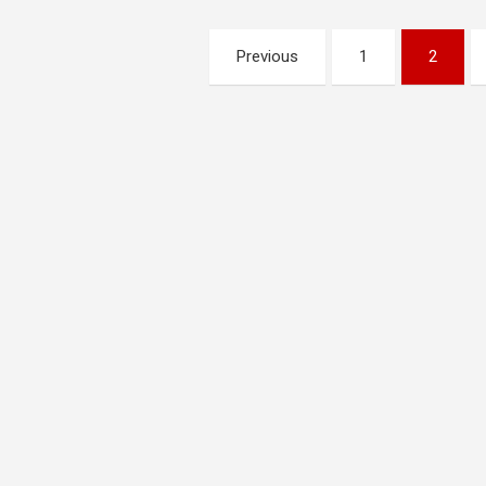
Pagination
Previous
1
2
des
publications