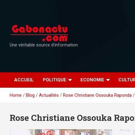
Skip
to
content
Une véritable source d'information
ACCUEIL
POLITIQUE
ECONOMIE
CULTU
Home
Blog
Actualités
Rose Christiane Ossouka Raponda
Rose Christiane Ossouka Rap