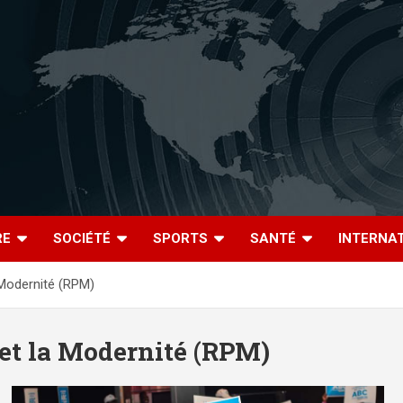
RE
SOCIÉTÉ
SPORTS
SANTÉ
INTERNA
 Modernité (RPM)
et la Modernité (RPM)