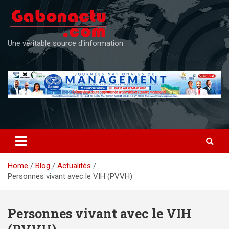
Skip
to
content
Une véritable source d'information
Home
Blog
Actualités
Personnes vivant avec le VIH (PVVH)
Personnes vivant avec le VIH