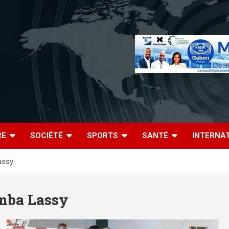
RE
SOCIÉTÉ
SPORTS
SANTÉ
INTERNA
assy
umba Lassy