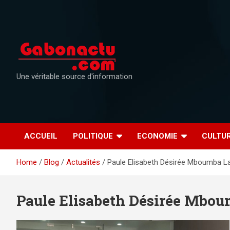
Skip
to
content
Une véritable source d'information
ACCUEIL
POLITIQUE
ECONOMIE
CULTU
Home
Blog
Actualités
Paule Elisabeth Désirée Mboumba L
Paule Elisabeth Désirée Mbo