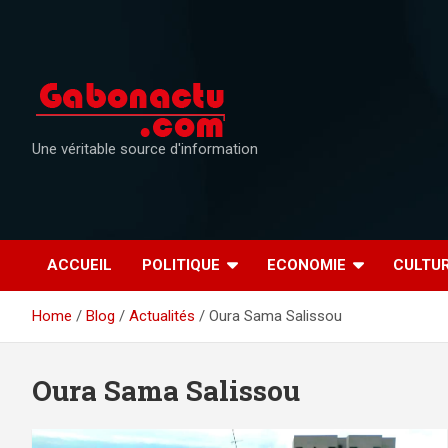
Skip
to
content
Une véritable source d'information
ACCUEIL
POLITIQUE
ECONOMIE
CULTU
Home
Blog
Actualités
Oura Sama Salissou
Oura Sama Salissou