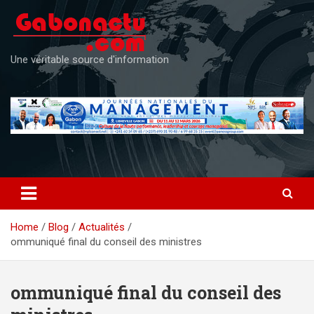
Skip
to
content
Une véritable source d'information
Home
Blog
Actualités
ommuniqué final du conseil des ministres
ommuniqué final du conseil des