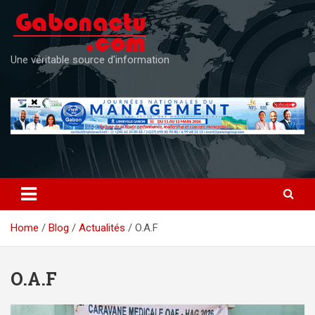
Skip
to
content
Une véritable source d'information
Home
Blog
Actualités
O.A.F
O.A.F