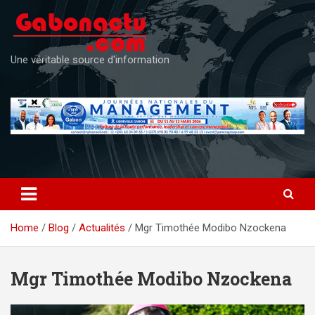
Skip
to
content
Une véritable source d'information
Home
Blog
Actualités
Mgr Timothée Modibo Nzockena
Mgr Timothée Modibo Nzockena