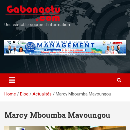
Skip
to
content
Une véritable source d'information
Home
Blog
Actualités
Marcy Mboumba Mavoungou
Marcy Mboumba Mavoungou