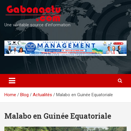
Skip
to
content
Une véritable source d'information
Home
Blog
Actualités
Malabo en Guinée Equatoriale
Malabo en Guinée Equatoriale