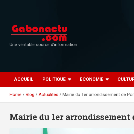
Skip
to
content
Une véritable source d'information
ACCUEIL
POLITIQUE
ECONOMIE
CULTU
Home
Blog
Actualités
Mairie du 1er arrondissement de Por
Mairie du 1er arrondissement 