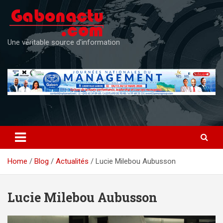
Skip
to
content
Une véritable source d'information
Home
Blog
Actualités
Lucie Milebou Aubusson
Lucie Milebou Aubusson