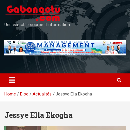
Skip
to
content
Une véritable source d'information
Home
Blog
Actualités
Jessye Ella Ekogha
Jessye Ella Ekogha