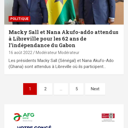
POLITIQUE
Macky Sall et Nana Akufo-addo attendus
à Libreville pour les 62 ans de
l’indépendance du Gabon
16 août 2022
Modérateur Modérateur
Les présidents Macky Sall (Sénégal) et Nana Akufo-Ado
(Ghana) sont attendus à Libreville où ils participent…
Pagination
1
2
…
5
Next
des
publications