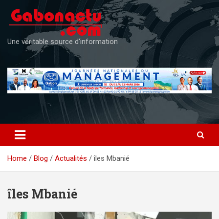
Skip
to
content
Une véritable source d'information
Home
Blog
Actualités
îles Mbanié
îles Mbanié