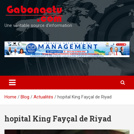
Skip
to
content
Une véritable source d'information
Home
Blog
Actualités
hopital King Fayçal de Riyad
hopital King Fayçal de Riyad