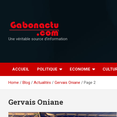
Skip
to
content
Une véritable source d'information
ACCUEIL
POLITIQUE
ECONOMIE
CULTU
Home
Blog
Actualités
Gervais Oniane
Page 2
Gervais Oniane