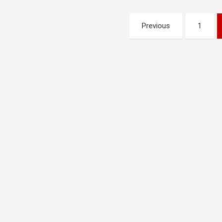
Pagination
Previous
1
des
publications