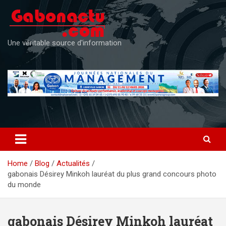
Skip
to
content
Une véritable source d'information
Home
Blog
Actualités
gabonais Désirey Minkoh lauréat du plus grand concours photo
du monde
gabonais Désirey Minkoh lauréat