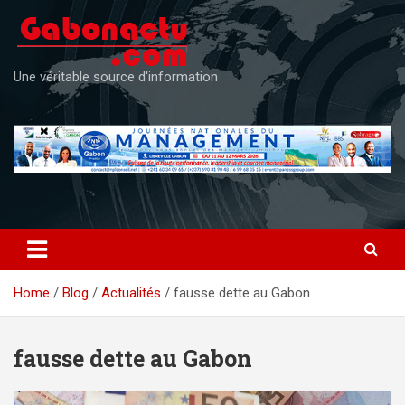
Skip
to
content
Une véritable source d'information
Home
Blog
Actualités
fausse dette au Gabon
fausse dette au Gabon