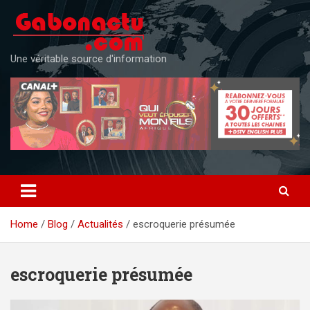
Skip
to
content
Une véritable source d'information
Home
Blog
Actualités
escroquerie présumée
escroquerie présumée