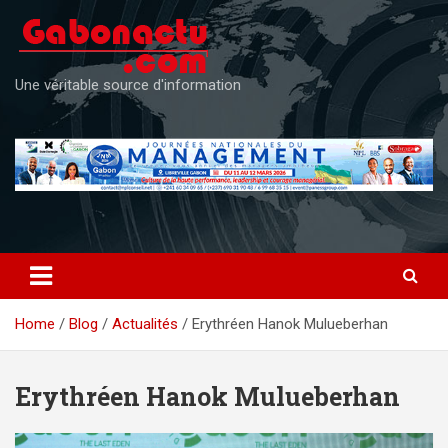
Skip
to
content
Une véritable source d'information
Home
Blog
Actualités
Erythréen Hanok Mulueberhan
Erythréen Hanok Mulueberhan