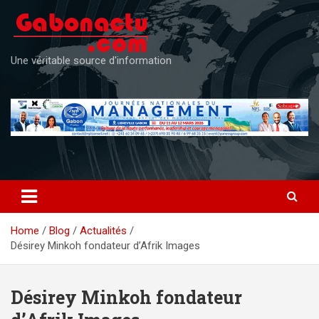
Skip
to
content
Une véritable source d'information
Home
Blog
Actualités
Désirey Minkoh fondateur d’Afrik Images
Désirey Minkoh fondateur