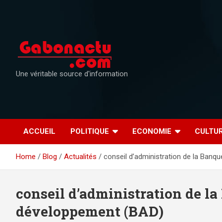
Skip
to
content
Une véritable source d'information
ACCUEIL
POLITIQUE
ECONOMIE
CULTU
Home
Blog
Actualités
conseil d’administration de la Banq
conseil d’administration de la
développement (BAD)