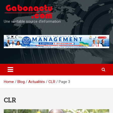
Skip
to
content
Une véritable source d'information
Home
Blog
Actualités
CLR
Page 3
CLR