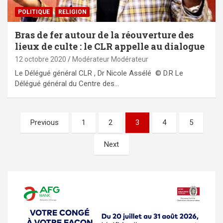
POLITIQUE
RELIGION
Bras de fer autour de la réouverture des
lieux de culte : le CLR appelle au dialogue
12 octobre 2020
Modérateur Modérateur
Le Délégué général CLR , Dr Nicole Assélé © D.R Le
Délégué général du Centre des…
Pagination
Previous
1
2
3
4
5
des
Next
publications