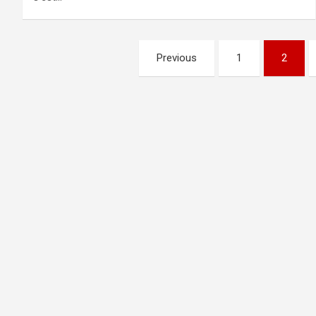
Pagination
Previous
1
2
des
publications