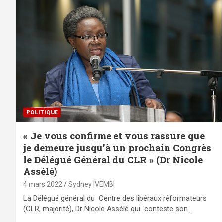
POLITIQUE
« Je vous confirme et vous rassure que
je demeure jusqu’à un prochain Congrès
le Délégué Général du CLR » (Dr Nicole
Assélé)
4 mars 2022
Sydney IVEMBI
La Délégué général du Centre des libéraux réformateurs
(CLR, majorité), Dr Nicole Assélé qui conteste son…