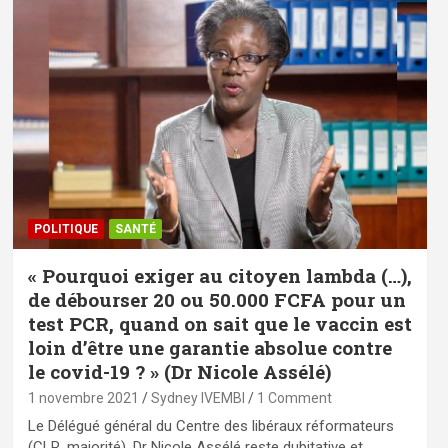
POLITIQUE
SANTÉ
« Pourquoi exiger au citoyen lambda (…),
de débourser 20 ou 50.000 FCFA pour un
test PCR, quand on sait que le vaccin est
loin d’être une garantie absolue contre
le covid-19 ? » (Dr Nicole Assélé)
1 novembre 2021
Sydney IVEMBI
1 Comment
Le Délégué général du Centre des libéraux réformateurs
(CLR, majorité), Dr Nicole Assélé reste dubitative et…