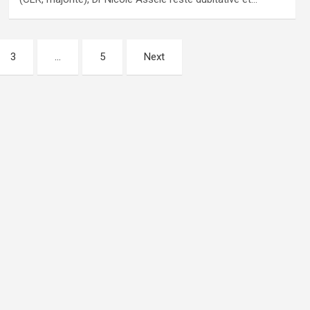
3
…
5
Next