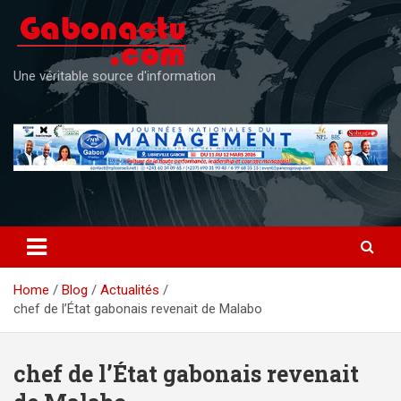
Skip
to
content
Une véritable source d'information
Home
Blog
Actualités
chef de l’État gabonais revenait de Malabo
chef de l’État gabonais revenait