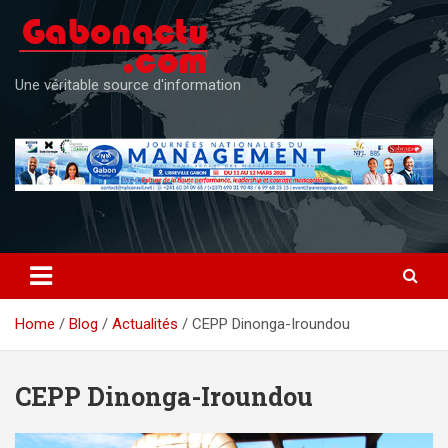
Skip
to
content
Une véritable source d'information
Home
Blog
Actualités
CEPP Dinonga-Iroundou
CEPP Dinonga-Iroundou